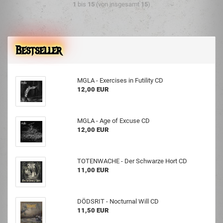
1
bis
15
(von insgesamt
15
)
Bestseller
MGLA - Exercises in Futility CD
12,00 EUR
MGLA - Age of Excuse CD
12,00 EUR
TOTENWACHE - Der Schwarze Hort CD
11,00 EUR
DÖDSRIT - Nocturnal Will CD
11,50 EUR