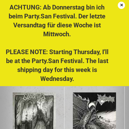
ACHTUNG: Ab Donnerstag bin ich
beim Party.San Festival. Der letzte
Versandtag für diese Woche ist
Memento Mori Records
Mittwoch.
http://memento-mori.es
Sortieren nach
Alle Kategorien
PLEASE NOTE: Starting Thursday, I'll
be at the Party.San Festival. The last
100 pro Seite
shipping day for this week is
1
Wednesday.