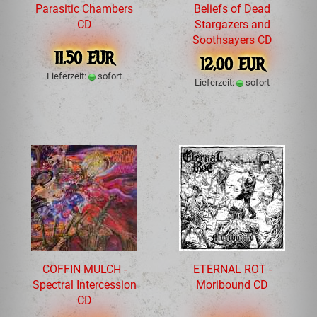
Parasitic Chambers
Beliefs of Dead
CD
Stargazers and
Soothsayers CD
11,50 EUR
12,00 EUR
Lieferzeit:
sofort
Lieferzeit:
sofort
COFFIN MULCH -
ETERNAL ROT -
Spectral Intercession
Moribound CD
CD