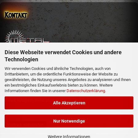
Kontakt
Diese Webseite verwendet Cookies und andere
sm-metal-shop
Technologien
Steffen Mehler
Schachen 51
Wir verwenden Cookies und ähnliche Technologien, auch von
Drittanbietern, um die ordentliche Funktionsweise der Website zu
36129 Gersfeld
gewährleisten, die Nutzung unseres Angebotes zu analysieren und Ihnen
ein bestmögliches Einkaufserlebnis bieten zu können. Weitere
Informationen finden Sie in unserer
Datenschutzerklärung
.
Telefon: 06654/919358
e-mail: info@sm-metal-shop.de
Alle Akzeptieren
Nur Notwendige
Vertrag widerrufen
Weitere Informationen