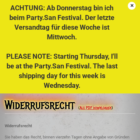
ACHTUNG: Ab Donnerstag bin ich
beim Party.San Festival. Der letzte
Versandtag für diese Woche ist
Widerrufsrecht
Mittwoch.
PLEASE NOTE: Starting Thursday, I'll
Widerrufsrecht
be at the Party.San Festival. The last
Widerrufsrecht
shipping day for this week is
Muster-Widerrufsformular
Wednesday.
Widerrufsrecht
(
Als PDF downloaden
)
Widerrufsrecht
Sie haben das Recht, binnen vierzehn Tagen ohne Angabe von Gründen