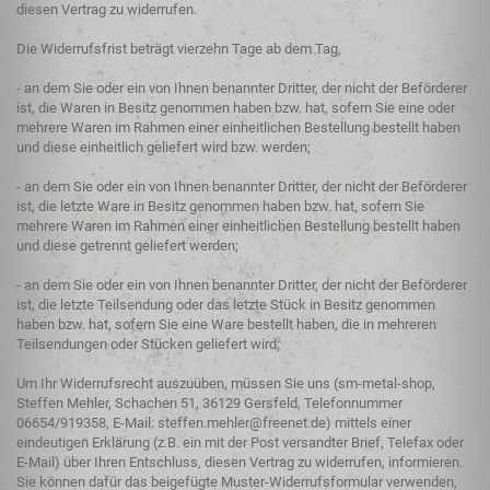
diesen Vertrag zu widerrufen.
Die Widerrufsfrist beträgt vierzehn Tage ab dem Tag,
- an dem Sie oder ein von Ihnen benannter Dritter, der nicht der Beförderer
ist, die Waren in Besitz genommen haben bzw. hat, sofern Sie eine oder
mehrere Waren im Rahmen einer einheitlichen Bestellung bestellt haben
und diese einheitlich geliefert wird bzw. werden;
- an dem Sie oder ein von Ihnen benannter Dritter, der nicht der Beförderer
ist, die letzte Ware in Besitz genommen haben bzw. hat, sofern Sie
mehrere Waren im Rahmen einer einheitlichen Bestellung bestellt haben
und diese getrennt geliefert werden;
- an dem Sie oder ein von Ihnen benannter Dritter, der nicht der Beförderer
ist, die letzte Teilsendung oder das letzte Stück in Besitz genommen
haben bzw. hat, sofern Sie eine Ware bestellt haben, die in mehreren
Teilsendungen oder Stücken geliefert wird;
Um Ihr Widerrufsrecht auszuüben, müssen Sie uns (sm-metal-shop,
Steffen Mehler, Schachen 51, 36129 Gersfeld, Telefonnummer
06654/919358, E-Mail: steffen.mehler@freenet.de) mittels einer
eindeutigen Erklärung (z.B. ein mit der Post versandter Brief, Telefax oder
E-Mail) über Ihren Entschluss, diesen Vertrag zu widerrufen, informieren.
Sie können dafür das beigefügte Muster-Widerrufsformular verwenden,