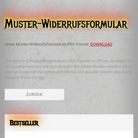
Muster-Widerrufsformular
Unser Muster-Widerrufsformular im PDF-Format:
DOWNLOAD
Um die zum Download angebotenen PDF-Dateien zu öffnen, benötigen Sie
ein Zusatzprogramm, wie zum Beispiel den Adobe Reader, welchen Sie im
Internet kostenfrei herunterladen können. Die aktuelle Version des Adobe
Readers finden Sie
hier
.
ZURÜCK
Bestseller