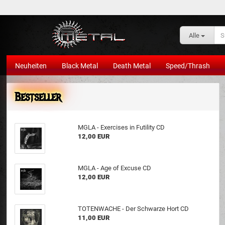
Alle
Neuheiten
Black Metal
Death Metal
Speed/Thrash
Bestseller
MGLA - Exercises in Futility CD
12,00 EUR
MGLA - Age of Excuse CD
12,00 EUR
TOTENWACHE - Der Schwarze Hort CD
11,00 EUR