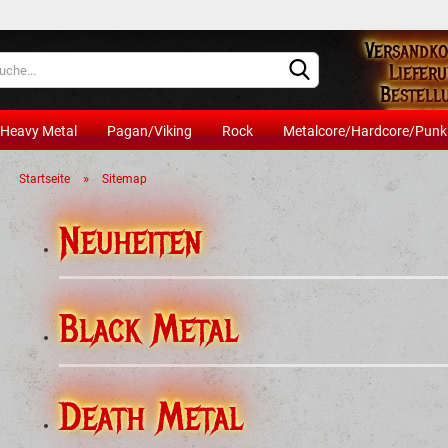
Versandko
Lieferland
Lieferu
Bestell
mindest
Heavy Metal
Pagan/Viking
Rock
Metalcore/Hardcore/Punk
Artik
»
Startseite
Sitemap
Neuheiten
Black Metal
Death Metal