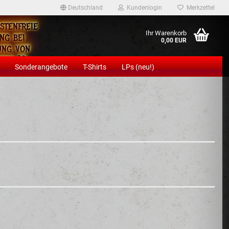
Deutschland
Kundenlogin
Merkzettel
stenfreie
Ihr Warenkorb
ng bei
0,00 EUR
ung von
ens 12
Sonderangebote
T-Shirts
LPs (neu!)
eln!
Konto erstellen
Passwort vergessen?