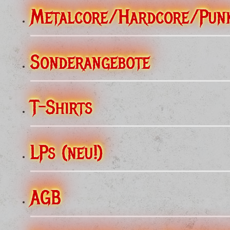
Metalcore/Hardcore/Pun
Sonderangebote
T-Shirts
LPs (neu!)
AGB