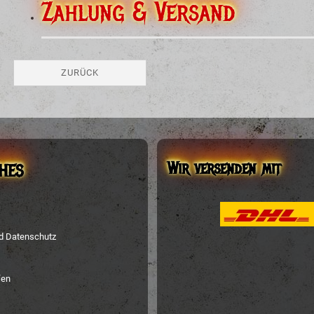
Zahlung & Versand
ZURÜCK
Wir versenden mit
HES
nd Datenschutz
fen