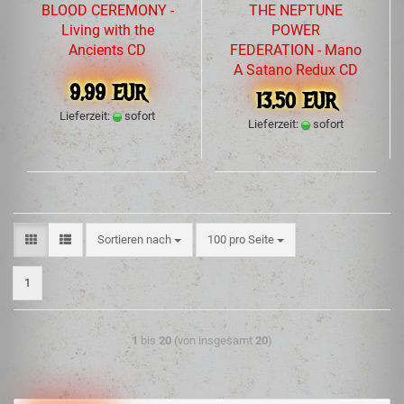
BLOOD CEREMONY -
THE NEPTUNE
Living with the
POWER
Ancients CD
FEDERATION - Mano
A Satano Redux CD
9,99 EUR
13,50 EUR
Lieferzeit:
sofort
Lieferzeit:
sofort
Sortieren nach
100 pro Seite
1
1
bis
20
(von insgesamt
20
)