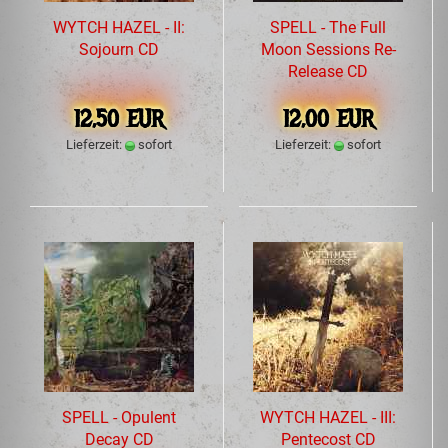
WYTCH HAZEL - II:
SPELL - The Full
Sojourn CD
Moon Sessions Re-
Release CD
12,50 EUR
12,00 EUR
Lieferzeit:
sofort
Lieferzeit:
sofort
SPELL - Opulent
WYTCH HAZEL - III:
Decay CD
Pentecost CD