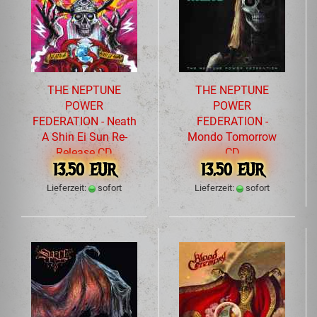
THE NEPTUNE
THE NEPTUNE
POWER
POWER
FEDERATION - Neath
FEDERATION -
A Shin Ei Sun Re-
Mondo Tomorrow
Release CD
CD
13,50 EUR
13,50 EUR
Lieferzeit:
sofort
Lieferzeit:
sofort