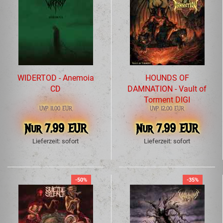
WIDERTOD - Anemoia
HOUNDS OF
CD
DAMNATION - Vault of
Torment DIGI
UVP 11,00 EUR
UVP 12,00 EUR
Nur 7,99 EUR
Nur 7,99 EUR
Lieferzeit: sofort
Lieferzeit: sofort
-50%
-35%