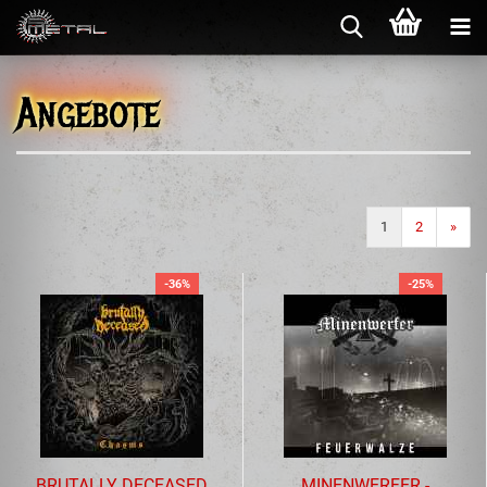
Angebote
1
2
»
-36%
-25%
BRUTALLY DECEASED
MINENWERFER -