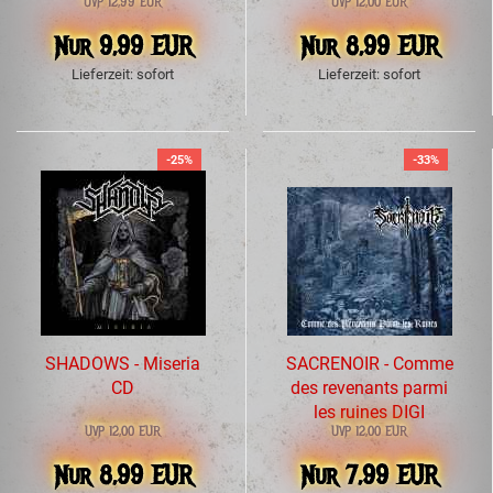
UVP 12,99 EUR
UVP 12,00 EUR
Nur 9,99 EUR
Nur 8,99 EUR
Lieferzeit: sofort
Lieferzeit: sofort
-25%
-33%
SHADOWS - Miseria
SACRENOIR - Comme
CD
des revenants parmi
les ruines DIGI
UVP 12,00 EUR
UVP 12,00 EUR
Nur 8,99 EUR
Nur 7,99 EUR