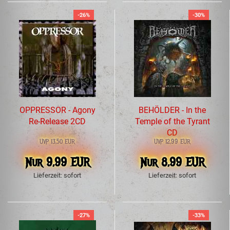
-26%
-30%
OPPRESSOR - Agony
BEHÖLDER - In the
Re-Release 2CD
Temple of the Tyrant
CD
UVP 13,50 EUR
UVP 12,99 EUR
Nur 9,99 EUR
Nur 8,99 EUR
Lieferzeit: sofort
Lieferzeit: sofort
-27%
-33%