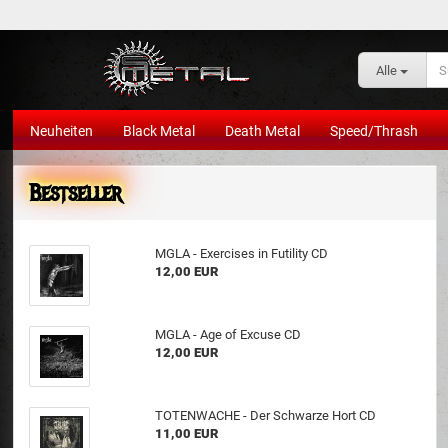
Alle
Neuheiten
Black Metal
Death Metal
Speed/Thrash
Bestseller
MGLA - Exercises in Futility CD
12,00 EUR
MGLA - Age of Excuse CD
12,00 EUR
TOTENWACHE - Der Schwarze Hort CD
11,00 EUR