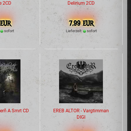
e 2CD
Delirium 2CD
 EUR
7,99 EUR
:
sofort
Lieferzeit:
sofort
rň A Smrt CD
EREB ALTOR - Vargtimman
DIGI