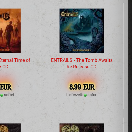
ternal Time of
ENTRAILS - The Tomb Awaits
y CD
Re-Release CD
 EUR
8,99 EUR
:
sofort
Lieferzeit:
sofort