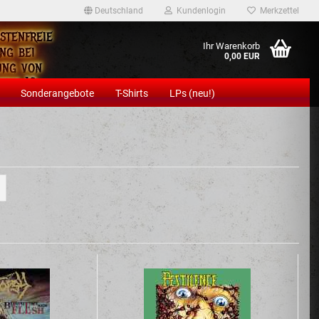
Deutschland
Kundenlogin
Merkzettel
stenfreie
Ihr Warenkorb
ng bei
0,00 EUR
ung von
ens 12
Sonderangebote
T-Shirts
LPs (neu!)
eln!
Konto erstellen
Passwort vergessen?