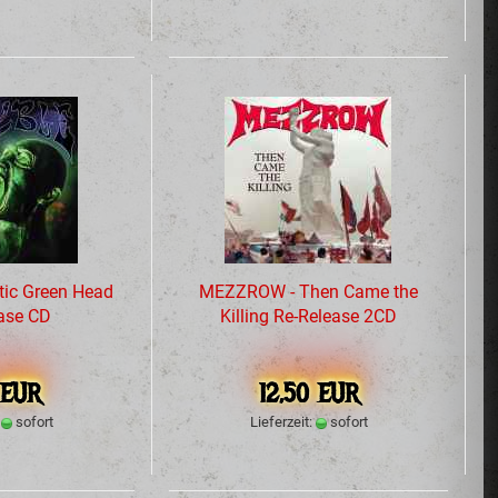
tic Green Head
MEZZROW - Then Came the
ase CD
Killing Re-Release 2CD
 EUR
12,50 EUR
:
sofort
Lieferzeit:
sofort