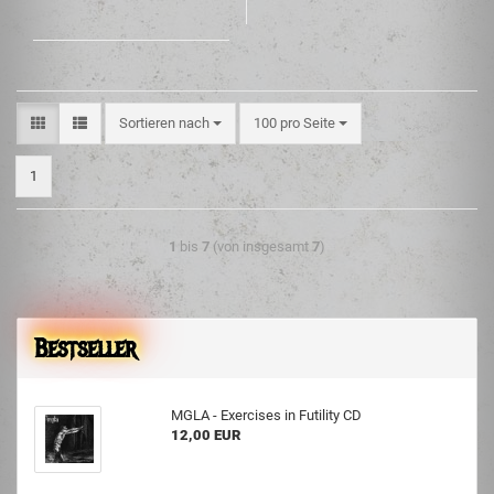
Sortieren nach
100 pro Seite
1
1
bis
7
(von insgesamt
7
)
Bestseller
MGLA - Exercises in Futility CD
12,00 EUR