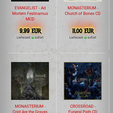
EVANGELIST - Ad
MONASTERIUM -
Mortem Festinamus
Church of Bones CD
MCD
9,99 EUR
11,00 EUR
Lieferzeit:
sofort
Lieferzeit:
sofort
MONASTERIUM -
CROSSROAD -
Cold Are the Graves
Funeral Path CD