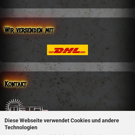
Wir versenden mit
Kontakt
Diese Webseite verwendet Cookies und andere
sm-metal-shop
Technologien
Steffen Mehler