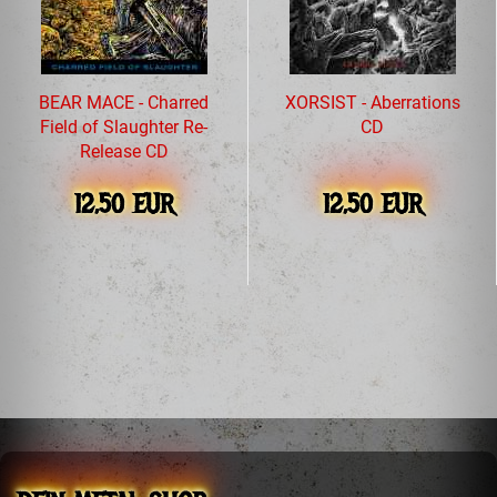
BEAR MACE - Charred
XORSIST - Aberrations
Field of Slaughter Re-
CD
Release CD
12,50 EUR
12,50 EUR