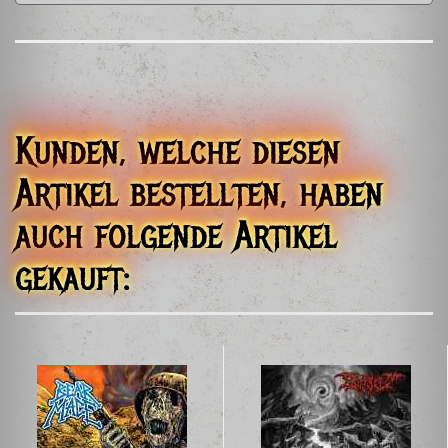
Perseverance Media Group
P.O. Box 55
North Haven, CT 06473
United States
info@stillbornrecords.com
EU Verantwortliche Person
Steffen Mehler
Kunden, welche diesen
sm-metal-shop
Schachen 51
Artikel bestellten, haben
36129 Gersfeld
info@sm-metal-shop.de
auch folgende Artikel
gekauft: