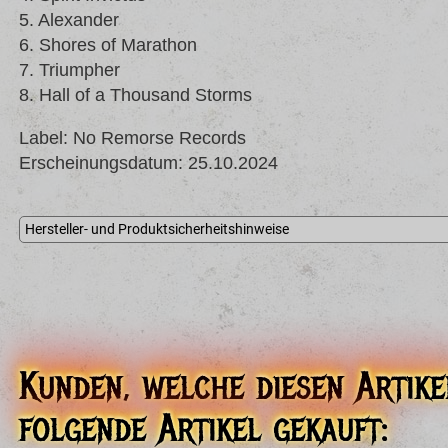
5. Alexander
6. Shores of Marathon
7. Triumpher
8. Hall of a Thousand Storms
Label: No Remorse Records
Erscheinungsdatum: 25.10.2024
Hersteller- und Produktsicherheitshinweise
NO REMORSE REC. E.E.
Records & CD Seller
AKADIMIAS 81
10678 ATHENS
Greece
TEL: 0030 210 38 30 981
info@noremorse.gr
Kunden, welche diesen Artike
folgende Artikel gekauft: