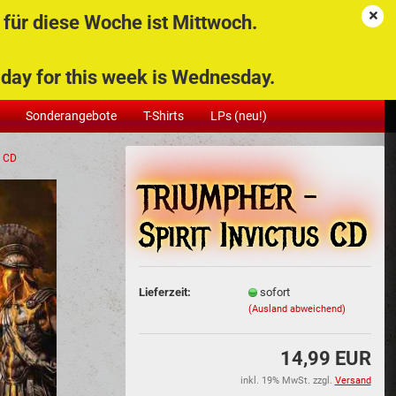
Deutschland
Kundenlogin
Merkzettel
für diese Woche ist Mittwoch.
stenfreie
Ihr Warenkorb
ng bei
0,00 EUR
g day for this week is Wednesday.
ung von
ens 12
Sonderangebote
T-Shirts
LPs (neu!)
eln!
s CD
TRIUMPHER -
Spirit Invictus CD
Konto erstellen
Passwort vergessen?
Lieferzeit:
sofort
(Ausland abweichend)
14,99 EUR
inkl. 19% MwSt. zzgl.
Versand