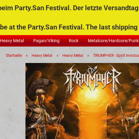
im Party.San Festival. Der letzte Versandtag 
Versandko
Lieferland
Lieferu
be at the Party.San Festival. The last shippin
Bestell
mindest
Heavy Metal
Pagan/Viking
Rock
Metalcore/Hardcore/Punk
Artik
»
»
»
Startseite
Heavy Metal
Heavy Metal
TRIUMPHER - Spirit Invictu