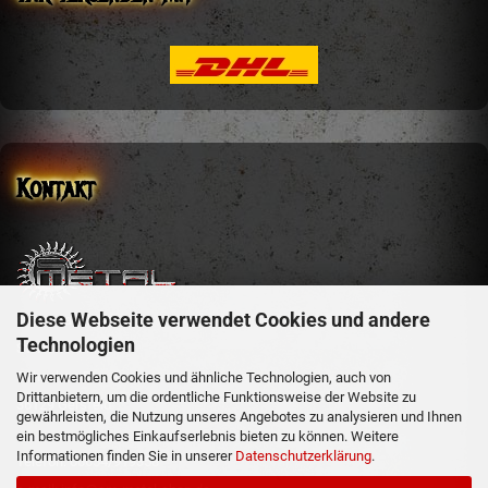
Kontakt
Diese Webseite verwendet Cookies und andere
sm-metal-shop
Technologien
Steffen Mehler
Schachen 51
Wir verwenden Cookies und ähnliche Technologien, auch von
Drittanbietern, um die ordentliche Funktionsweise der Website zu
36129 Gersfeld
gewährleisten, die Nutzung unseres Angebotes zu analysieren und Ihnen
ein bestmögliches Einkaufserlebnis bieten zu können. Weitere
Informationen finden Sie in unserer
Datenschutzerklärung
.
Telefon: 06654/919358