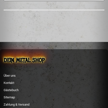
Temple of Mystery Records
260, chemin Sabourin
Lac Simon, QC
J0V 1E0, Canada
info@templeofmysteryrecords.ca
EU Verantwortliche Person
Steffen Mehler
sm-metal-shop
Schachen 51
36129 Gersfeld
info@sm-metal-shop.de
DEIN METAL SHOP
Über uns
Kontakt
Gästebuch
Sitemap
Zahlung & Versand