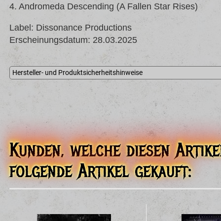
4. Andromeda Descending (A Fallen Star Rises)
Label: Dissonance Productions
Erscheinungsdatum: 28.03.2025
Hersteller- und Produktsicherheitshinweise
Plastic Head Distribution Ltd
Avtech House, Hithercroft Road
Wallingford OXON, OX10 9DD
dissonance@dissonanceproductions.co.uk
EU Verantwortliche Person
International Associates Auditing & Certification Limited
The Black Church, St Mary's Place, Dublin 7, D07 P4AX
Kunden, welche diesen Artike
Irland
EUAR@ie.ia-net.com
folgende Artikel gekauft: