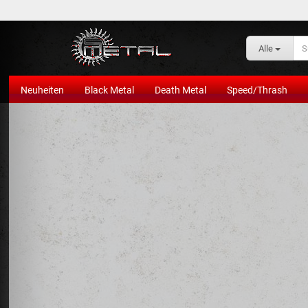
Alle
Neuheiten
Black Metal
Death Metal
Speed/Thrash