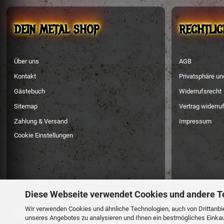
DEIN METAL SHOP
RECHTLIC
Über uns
AGB
Kontakt
Privatsphäre u
Gästebuch
Widerrufsrecht
Sitemap
Vertrag widerru
Zahlung & Versand
Impressum
Cookie Einstellungen
Diese Webseite verwendet Cookies und andere T
Wir verwenden Cookies und ähnliche Technologien, auch von Drittanbie
unseres Angebotes zu analysieren und Ihnen ein bestmögliches Einkauf