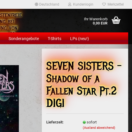
Deutschland
Kundenlogin
Merkzettel
stenfreie
Ihr Warenkorb
ng bei
0,00 EUR
ung von
ens 12
Sonderangebote
T-Shirts
LPs (neu!)
eln!
SEVEN SISTERS -
Shadow of a
Konto erstellen
Fallen Star Pt.2
Passwort vergessen?
DIGI
Lieferzeit:
sofort
(Ausland abweichend)