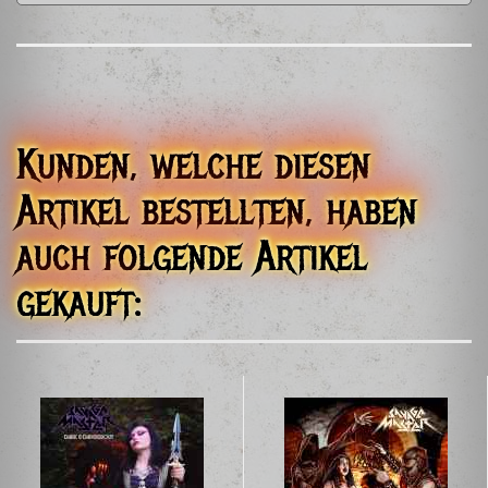
Shadow Kingdom Records
708 Marks Road Suite 101
44280 Valley City, Ohio
United States
shadowkingdomrecords@gmail.com
EU Verantwortliche Person
Damage Done s.r.o.
Kunden, welche diesen
Nádražní 3/349
150 00, Praha
Artikel bestellten, haben
Czech Republic
info@xvinylx.com
auch folgende Artikel
gekauft: