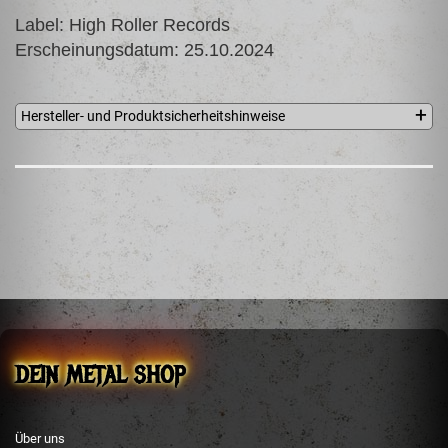
Label: High Roller
Records
Erscheinungsdatum: 25.10.2024
Hersteller- und Produktsicherheitshinweise
HIGH ROLLER RECORDS
Steffen Boehm
Bertolt-Brecht-Str. 1a
08412 Werdau
Germany
Tel.: +49 (0) 3761 8889185
E-Mail:
info@high-roller-records.de
DEIN METAL SHOP
Über uns