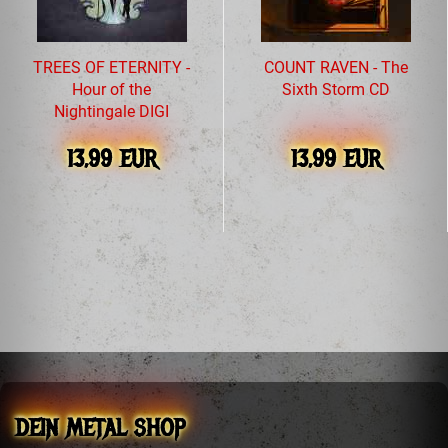
TREES OF ETERNITY -
COUNT RAVEN - The
Hour of the
Sixth Storm CD
Nightingale DIGI
13,99 EUR
13,99 EUR
DEIN METAL SHOP