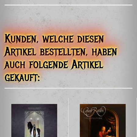
GmbH & Co. KG
Gasanstaltstr. 174 A
09474 Crottendorf
Germany
contact@northern-silence.de
Kunden, welche diesen
Artikel bestellten, haben
auch folgende Artikel
gekauft: