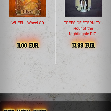
WHEEL - Wheel CD
TREES OF ETERNITY -
Hour of the
Nightingale DIGI
11,00 EUR
13,99 EUR