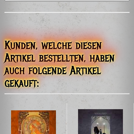
I Hate Records
Box 13023
600 13 Norrköping
Sweden
ihr666@yahoo.se
Kunden, welche diesen
Artikel bestellten, haben
auch folgende Artikel
gekauft: