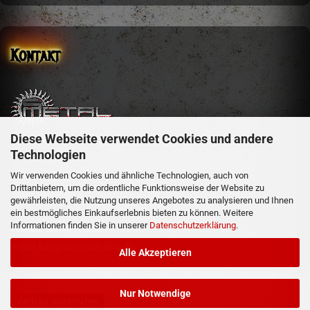
Kontakt
Diese Webseite verwendet Cookies und andere
sm-metal-shop
Technologien
Steffen Mehler
Schachen 51
Wir verwenden Cookies und ähnliche Technologien, auch von
Drittanbietern, um die ordentliche Funktionsweise der Website zu
36129 Gersfeld
gewährleisten, die Nutzung unseres Angebotes zu analysieren und Ihnen
ein bestmögliches Einkaufserlebnis bieten zu können. Weitere
Informationen finden Sie in unserer
Datenschutzerklärung
.
Telefon: 06654/919358
e-mail: info@sm-metal-shop.de
Alle Akzeptieren
Nur Notwendige
Vertrag widerrufen