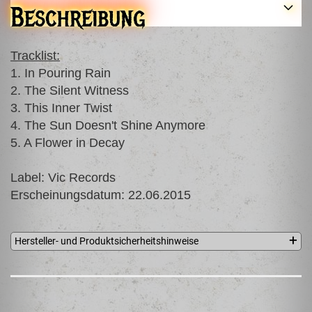
Beschreibung
Tracklist:
1. In Pouring Rain
2. The Silent Witness
3. This Inner Twist
4. The Sun Doesn't Shine Anymore
5. A Flower in Decay
Label: Vic Records
Erscheinungsdatum: 22.06.2015
Hersteller- und Produktsicherheitshinweise
Vic Records and Music Publishing B.V.
PO Box 679
Zeist, 3700 AR
Niederlande
info@vicrecords.com