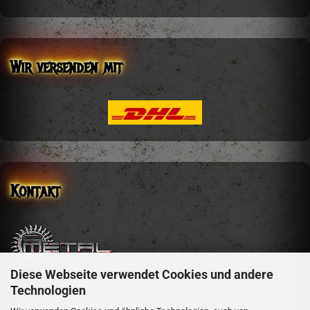
Wir versenden mit
Kontakt
Diese Webseite verwendet Cookies und andere
sm-metal-shop
Technologien
Steffen Mehler