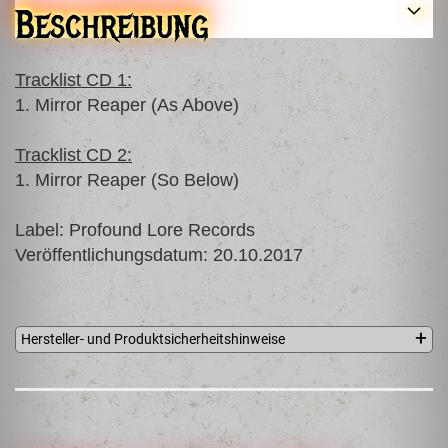
Beschreibung
Tracklist CD 1:
1. Mirror Reaper (As Above)
Tracklist CD 2:
1. Mirror Reaper (So Below)
Label: Profound Lore Records
Veröffentlichungsdatum: 20.10.2017
Hersteller- und Produktsicherheitshinweise
Profound Lore Records
12 Highcroft Court
Kitchener, Ontario N2E 2N9
bruni@profoundlorerecords.com
EU Verantwortliche Person