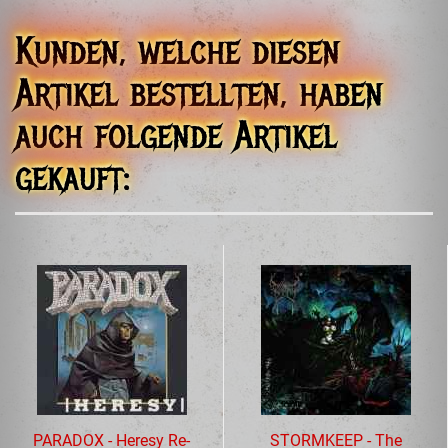
MerchCare GmbH
Schulstr. 11
Kunden, welche diesen
73084 Salach
Tel. +49 7162 30 50 815
Artikel bestellten, haben
david@merchcare.de
auch folgende Artikel
gekauft:
PARADOX - Heresy Re-
STORMKEEP - The