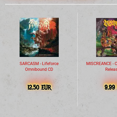
SARCASM - Lifeforce
MISCREANCE - C
Omnibound CD
Relea
12,50 EUR
9,99