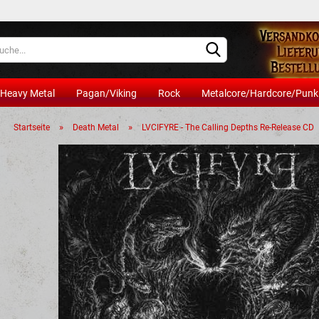
Versandko
Lieferland
Lieferu
Bestell
mindest
Heavy Metal
Pagan/Viking
Rock
Metalcore/Hardcore/Punk
Artik
»
»
Startseite
Death Metal
LVCIFYRE - The Calling Depths Re-Release CD