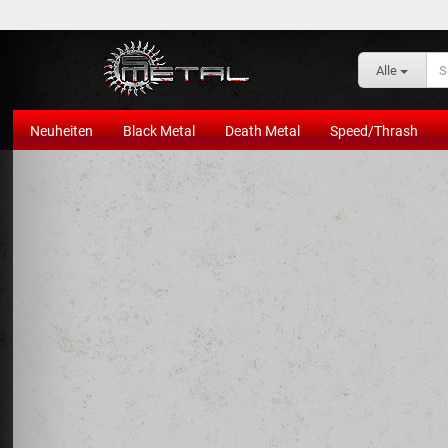
Alle
Neuheiten
Black Metal
Death Metal
Speed/Thrash