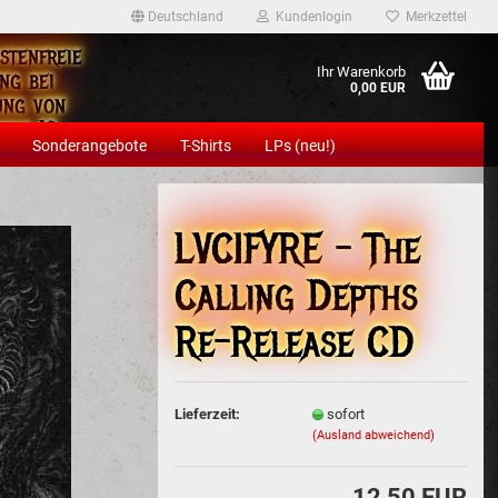
Deutschland
Kundenlogin
Merkzettel
stenfreie
Ihr Warenkorb
ng bei
0,00 EUR
ung von
ens 12
Sonderangebote
T-Shirts
LPs (neu!)
eln!
LVCIFYRE - The
Calling Depths
Konto erstellen
Re-Release CD
Passwort vergessen?
Lieferzeit:
sofort
(Ausland abweichend)
12,50 EUR