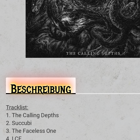
Beschreibung
Tracklist:
1. The Calling Depths
2. Succubi
3. The Faceless One
4. LCF