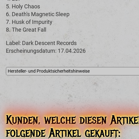
5. Holy Chaos
6. Death's Magnetic Sleep
7. Husk of Impurity
8. The Great Fall
Label: Dark Descent Records
Erscheinungsdatum: 17.04.2026
Hersteller- und Produktsicherheitshinweise
Dark Descent Records
PO Box 18056, Colorado Springs, CO 80935, US
darkdescentrecords@gmail.com
EU Verantwortliche Person
Darragh O'Leary TA Invictus Productions
Unit 1 Rosebank, Herbert Road, Bray, Wicklow, A98 EH30, IE
label@invictusproductions.net
Kunden, welche diesen Artike
folgende Artikel gekauft: