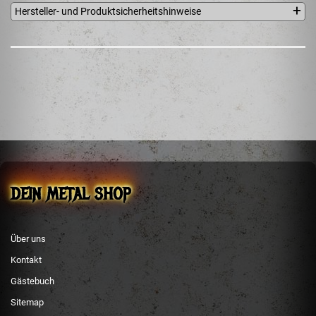
Hersteller- und Produktsicherheitshinweise
TOMETAL.COM
Saki Vihar Road, Powai, ICC Chambers lane
behind Gurukripa restaurant,
Mumbai, 400 072
Indien
info@tometal.com
EU Verantwortliche Person
MB Packet up - Edvinas Susinskis
Unit 15. Rusnes g. 4
Klaipeda, 93263
Litauen
edvinas@packet-up.com
Telefon 37064455964
DEIN METAL SHOP
Über uns
Kontakt
Gästebuch
Sitemap