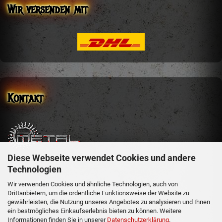
Wir versenden mit
Kontakt
Diese Webseite verwendet Cookies und andere
sm-metal-shop
Technologien
Steffen Mehler
Schachen 51
Wir verwenden Cookies und ähnliche Technologien, auch von
Drittanbietern, um die ordentliche Funktionsweise der Website zu
36129 Gersfeld
gewährleisten, die Nutzung unseres Angebotes zu analysieren und Ihnen
ein bestmögliches Einkaufserlebnis bieten zu können. Weitere
Informationen finden Sie in unserer
Datenschutzerklärung
.