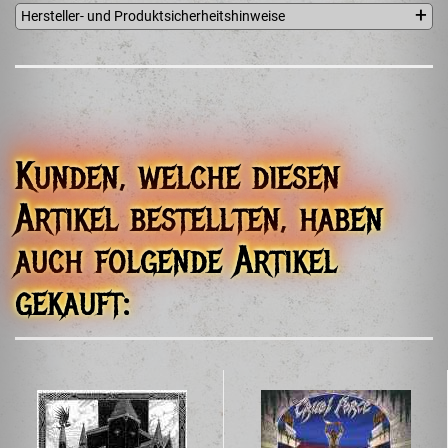
Hersteller- und Produktsicherheitshinweise
Totenwache GbR - Meno Stürmer
Achterstraße 9
25355 Bullenkuhlen
Germany
totenwachehorde@gmail.com
Kunden, welche diesen
Artikel bestellten, haben
auch folgende Artikel
gekauft: