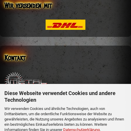
Wir versenden mit
Kontakt
Diese Webseite verwendet Cookies und andere
sm-metal-shop
Technologien
Steffen Mehler
Schachen 51
Wir verwenden Cookies und ähnliche Technologien, auch von
Drittanbietern, um die ordentliche Funktionsweise der Website zu
36129 Gersfeld
gewährleisten, die Nutzung unseres Angebotes zu analysieren und Ihnen
ein bestmögliches Einkaufserlebnis bieten zu können. Weitere
Informationen finden Sie in unserer
Datenschutzerklärung
.