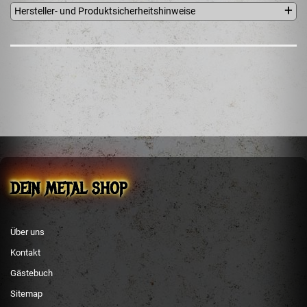
Hersteller- und Produktsicherheitshinweise
Vic Records and Music Publishing B.V.
PO Box 679
Zeist, 3700 AR
Niederlande
info@vicrecords.com
DEIN METAL SHOP
Über uns
Kontakt
Gästebuch
Sitemap