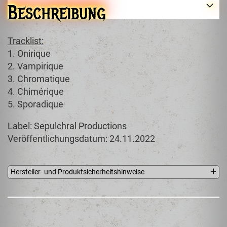
Beschreibung
Tracklist:
1. Onirique
2. Vampirique
3. Chromatique
4. Chimérique
5. Sporadique
Label: Sepulchral Productions
Veröffentlichungsdatum: 24.11.2022
Hersteller- und Produktsicherheitshinweise
Sepulchral Productions
CP St-André
BP 32 128
Montréal, Québec H2L 4Y5
Canada