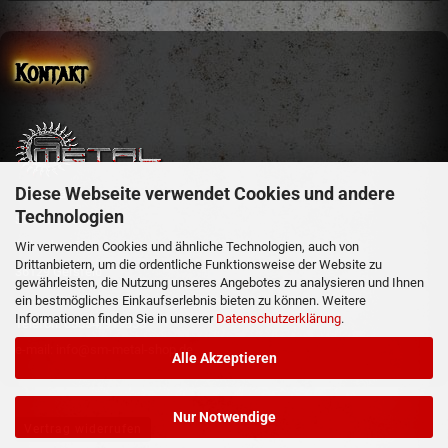
Kontakt
Diese Webseite verwendet Cookies und andere
sm-metal-shop
Technologien
Steffen Mehler
Schachen 51
Wir verwenden Cookies und ähnliche Technologien, auch von
Drittanbietern, um die ordentliche Funktionsweise der Website zu
36129 Gersfeld
gewährleisten, die Nutzung unseres Angebotes zu analysieren und Ihnen
ein bestmögliches Einkaufserlebnis bieten zu können. Weitere
Informationen finden Sie in unserer
Datenschutzerklärung
.
Telefon: 06654/919358
e-mail: info@sm-metal-shop.de
Alle Akzeptieren
Nur Notwendige
Vertrag widerrufen