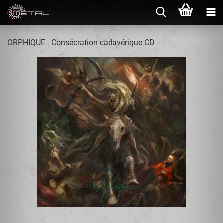
ORPHIQUE - Cons​é​cration cadav​é​rique CD