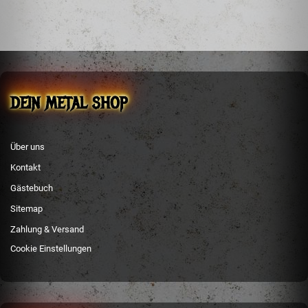
info@sepulchralproductions.de
EU Verantwortliche Person / Importeur
Steffen Mehler
sm-metal-shop
Schachen 51
36129 Gersfeld
info@sm-metal-shop.de
DEIN METAL SHOP
Über uns
Kontakt
Gästebuch
Sitemap
Zahlung & Versand
Cookie Einstellungen