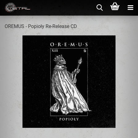
OREMUS - Popioły Re-Release CD