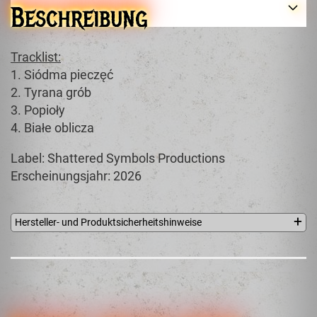
Beschreibung
Tracklist:
1. Siódma pieczęć
2. Tyrana grób
3. Popioły
4. Białe oblicza
Label: Shattered Symbols Productions
Erscheinungsjahr: 2026
Hersteller- und Produktsicherheitshinweise
Wytwornia Muzyczna MVP
Radomir Krysian
ul.Bukowa 33a
42-229 Czestochowa
Poland
malignantvoices@gmail.com