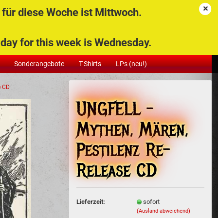
Deutschland
Kundenlogin
Merkzettel
für diese Woche ist Mittwoch.
stenfreie
Ihr Warenkorb
ng bei
0,00 EUR
g day for this week is Wednesday.
ung von
ens 12
Sonderangebote
T-Shirts
LPs (neu!)
eln!
e CD
UNGFELL -
Mythen, Mären,
Konto erstellen
Pestilenz Re-
Passwort vergessen?
Release CD
Lieferzeit:
sofort
(Ausland abweichend)