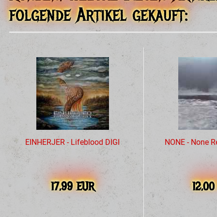
folgende Artikel gekauft:
EINHERJER - Lifeblood DIGI
NONE - None Re
17,99 EUR
12,0