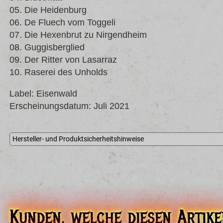
05. Die Heidenburg
06. De Fluech vom Toggeli
07. Die Hexenbrut zu Nirgendheim
08. Guggisberglied
09. Der Ritter von Lasarraz
10. Raserei des Unholds
Label: Eisenwald
Erscheinungsdatum: Juli 2021
Hersteller- und Produktsicherheitshinweise
Eisenwald N.Meyer
Georgenstrasse 27
99817 Eisenach
info@eisenton.de
Kunden, welche diesen Artike