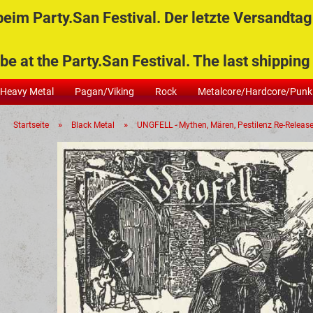
im Party.San Festival. Der letzte Versandtag 
Versandko
Lieferland
Lieferu
be at the Party.San Festival. The last shippin
Bestell
mindest
Heavy Metal
Pagan/Viking
Rock
Metalcore/Hardcore/Punk
Artik
»
»
Startseite
Black Metal
UNGFELL - Mythen, Mären, Pestilenz Re-Releas