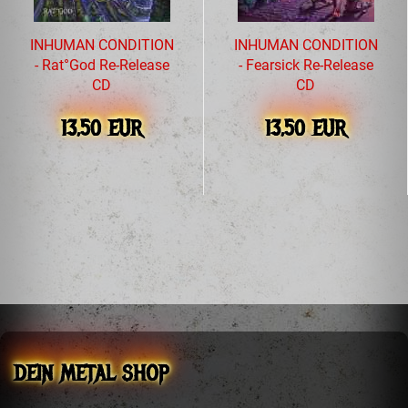
INHUMAN CONDITION
INHUMAN CONDITION
- Rat°God Re-Release
- Fearsick Re-Release
CD
CD
13,50 EUR
13,50 EUR
DEIN METAL SHOP