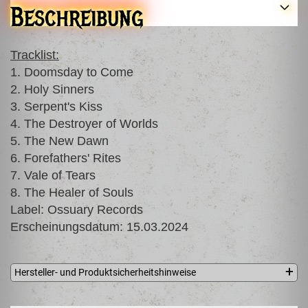
Beschreibung
Tracklist:
1. Doomsday to Come
2. Holy Sinners
3. Serpent's Kiss
4. The Destroyer of Worlds
5. The New Dawn
6. Forefathers' Rites
7. Vale of Tears
8. The Healer of Souls
Label: Ossuary Records
Erscheinungsdatum: 15.03.2024
Hersteller- und Produktsicherheitshinweise
Ossuary Records Mateusz Drzewicz
ul. Batorego 18/108