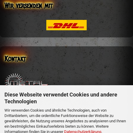
Wir versenden mit
Kontakt
Diese Webseite verwendet Cookies und andere
sm-metal-shop
Technologien
Steffen Mehler
Schachen 51
Wir verwenden Cookies und ähnliche Technologien, auch von
Drittanbietern, um die ordentliche Funktionsweise der Website zu
36129 Gersfeld
gewährleisten, die Nutzung unseres Angebotes zu analysieren und Ihnen
ein bestmögliches Einkaufserlebnis bieten zu können. Weitere
Informationen finden Sie in unserer
Datenschutzerklärung
.