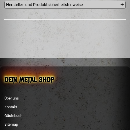
Hersteller- und Produktsicherheitshinweise
HIGH ROLLER RECORDS
Steffen Boehm
Bertolt-Brecht-Str. 1a
08412 Werdau
Germany
Tel.: +49 (0) 3761 8889185
E-Mail:
info@high-roller-records.de
DEIN METAL SHOP
Über uns
Kontakt
Gästebuch
Sitemap