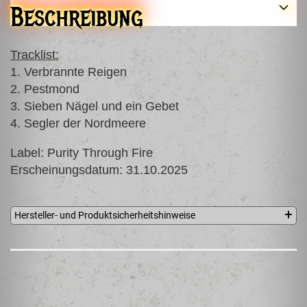
Beschreibung
Tracklist:
1. Verbrannte Reigen
2. Pestmond
3. Sieben Nägel und ein Gebet
4. Segler der Nordmeere
Label: Purity Through Fire
Erscheinungsdatum: 31.10.2025
Hersteller- und Produktsicherheitshinweise
Purity Through Fire
c/o Postflex #8466
Emsdettener Straße 10
48268 Greven
GERMANY
info@purity-through-fire.com