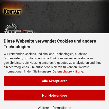
Kontakt
Diese Webseite verwendet Cookies und andere
sm-metal-shop
Technologien
Steffen Mehler
Schachen 51
Wir verwenden Cookies und ähnliche Technologien, auch von
Drittanbietern, um die ordentliche Funktionsweise der Website zu
36129 Gersfeld
gewährleisten, die Nutzung unseres Angebotes zu analysieren und Ihnen
ein bestmögliches Einkaufserlebnis bieten zu können. Weitere
Informationen finden Sie in unserer
Datenschutzerklärung
.
Telefon: 06654/919358
e-mail: info@sm-metal-shop.de
Alle Akzeptieren
Nur Notwendige
Vertrag widerrufen
Weitere Informationen