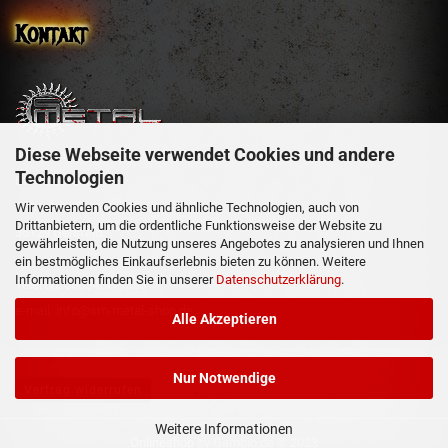
Kontakt
Diese Webseite verwendet Cookies und andere
sm-metal-shop
Technologien
Steffen Mehler
Schachen 51
Wir verwenden Cookies und ähnliche Technologien, auch von
Drittanbietern, um die ordentliche Funktionsweise der Website zu
36129 Gersfeld
gewährleisten, die Nutzung unseres Angebotes zu analysieren und Ihnen
ein bestmögliches Einkaufserlebnis bieten zu können. Weitere
Informationen finden Sie in unserer
Datenschutzerklärung
.
Telefon: 06654/919358
e-mail: info@sm-metal-shop.de
Alle Akzeptieren
Nur Notwendige
Vertrag widerrufen
Weitere Informationen
Onlineshop
by Gambio.de © 2023