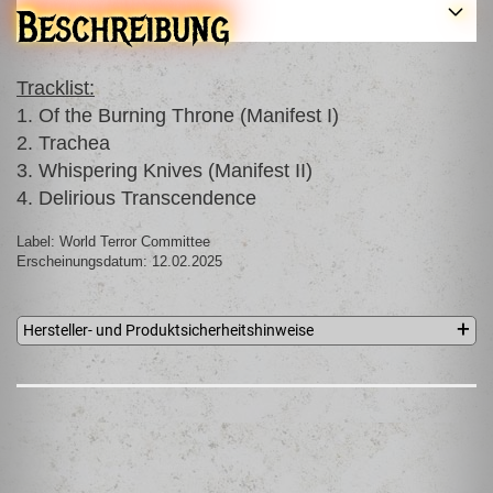
Beschreibung
Tracklist:
1. Of the Burning Throne (Manifest I)
2. Trachea
3. Whispering Knives (Manifest II)
4. Delirious Transcendence
Label: World Terror Committee
Erscheinungsdatum: 12.02.2025
Hersteller- und Produktsicherheitshinweise
World Terror Committee
Sven Zimper
Birkenstraße 8
39517 Tangerhütte
Germany
info@w-t-c.org