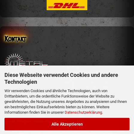
Kontakt
Diese Webseite verwendet Cookies und andere
sm-metal-shop
Technologien
Steffen Mehler
Schachen 51
Wir verwenden Cookies und ähnliche Technologien, auch von
Drittanbietern, um die ordentliche Funktionsweise der Website zu
36129 Gersfeld
gewährleisten, die Nutzung unseres Angebotes zu analysieren und Ihnen
ein bestmögliches Einkaufserlebnis bieten zu können. Weitere
Informationen finden Sie in unserer
Datenschutzerklärung
.
Telefon: 06654/919358
e-mail: info@sm-metal-shop.de
Alle Akzeptieren