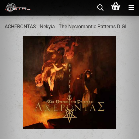
ACHERONTAS - Νekyia - The Necromantic Patterns DIGI